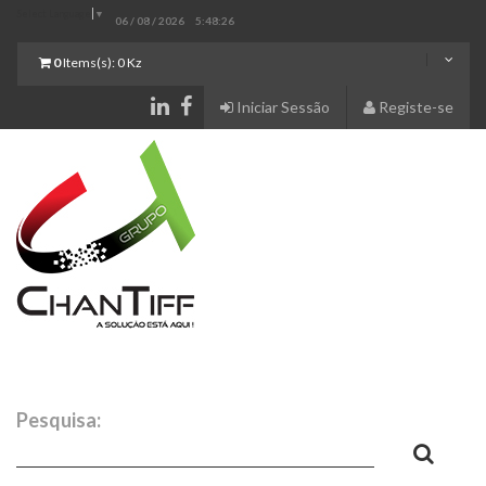
Select Language
▼
06 / 08 / 2026
5:48:27
0
Items(s):
0 Kz
Iniciar Sessão
Registe-se
Pesquisa: