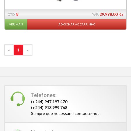
8
29.998,00 Kz
QTD:
PVP:
VER MAIS
ADICIONAR AO CARRINHO
«
1
»
Telefones:
(+244) 947 197 470
(+244) 913 999 768
Sempre que necessário contacte-nos