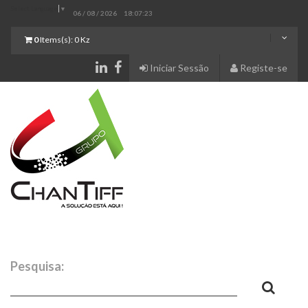
Select Language
▼
06 / 08 / 2026
18:07:24
0
Items(s):
0 Kz
Iniciar Sessão
Registe-se
Pesquisa: