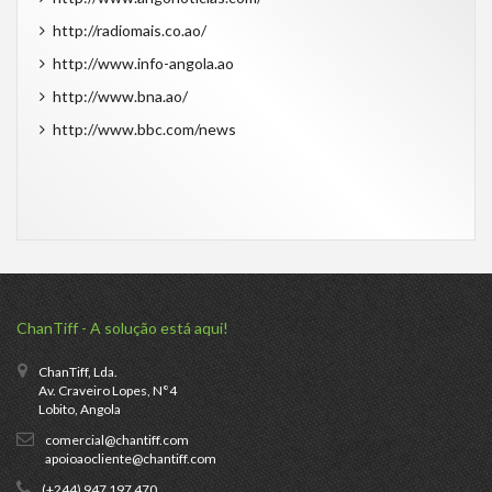
http://radiomais.co.ao/
http://www.info-angola.ao
http://www.bna.ao/
http://www.bbc.com/news
ChanTiff - A solução está aqui!
ChanTiff, Lda.
Av. Craveiro Lopes, N°4
Lobito, Angola
comercial@chantiff.com
apoioaocliente@chantiff.com
(+244) 947 197 470