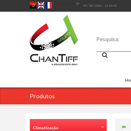
Select Language
▼
09 / 08 / 2026
13:04:43
Pesquisa:
Ho
Produtos
Climatização