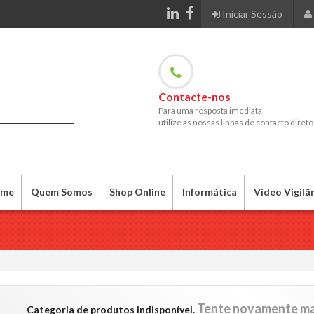
Iniciar Sessão
Contacte-nos
Para uma resposta imediata
utilize as nossas linhas de contacto direto
me
Quem Somos
Shop Online
Informática
Video Vigilâ
Tente novamente ma
Categoria de produtos indisponível.