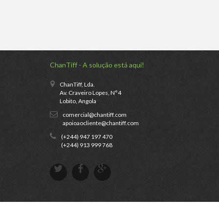
ChanTiff - A solução está aqui!
ChanTiff, Lda.
Av. Craveiro Lopes, N°4
Lobito, Angola
comercial@chantiff.com
apoioaocliente@chantiff.com
(+244) 947 197 470
(+244) 913 999 768