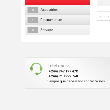
Acessórios
0
«
»
Equipamentos
1
Serviços
0
Telefones:
(+244) 947 197 470
(+244) 913 999 768
Sempre que necessário contacte-nos