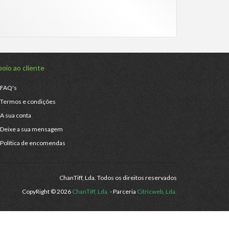
oio ao cliente
FAQ's
Termos e condições
A sua conta
Deixe a sua mensagem
Política de encomendas
ChanTiff, Lda. Todos os direitos reservados
CopyRight © 2026
ChanTiff, Lda.
- Parceria
Citricweb, Lda.