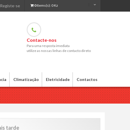
Registe-se
0
Items(s):
0 Kz
Contacte-nos
Para uma resposta imediata
utilize as nossas linhas de contacto direto
ncia
Climatização
Eletricidade
Contactos
is tarde