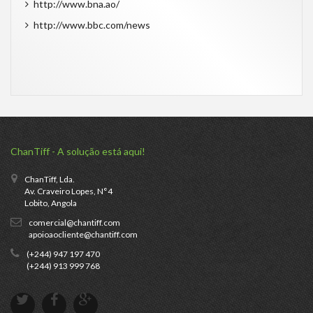
http://www.bna.ao/
http://www.bbc.com/news
ChanTiff - A solução está aqui!
ChanTiff, Lda.
Av. Craveiro Lopes, N°4
Lobito, Angola
comercial@chantiff.com
apoioaocliente@chantiff.com
(+244) 947 197 470
(+244) 913 999 768