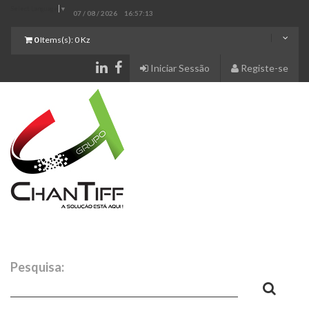
Select Language
▼
07 / 08 / 2026
16:57:14
0
Items(s):
0 Kz
Iniciar Sessão
Registe-se
Pesquisa: