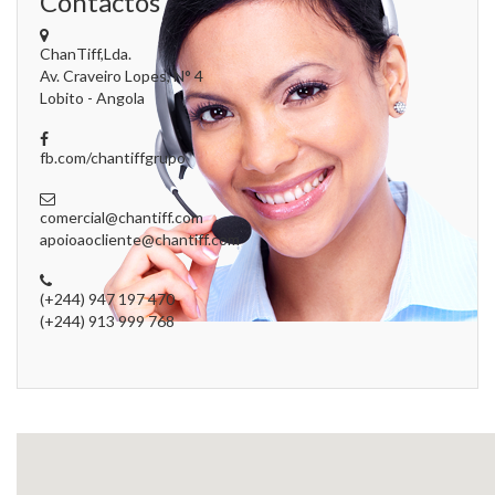
Contactos
ChanTiff,Lda.
Av. Craveiro Lopes, N° 4
Lobito - Angola
fb.com/chantiffgrupo
comercial@chantiff.com
apoioaocliente@chantiff.com
(+244) 947 197 470
(+244) 913 999 768