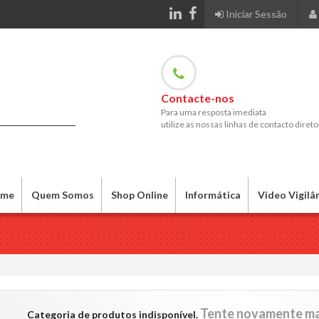
Iniciar Sessão
Contacte-nos
Para uma resposta imediata
utilize as nossas linhas de contacto direto
me
Quem Somos
Shop Online
Informática
Video Vigilâ
Tente novamente ma
Categoria de produtos indisponível.