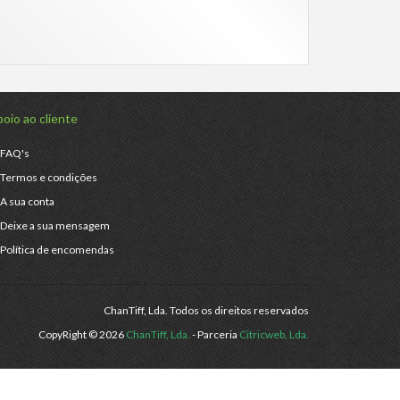
oio ao cliente
FAQ's
Termos e condições
A sua conta
Deixe a sua mensagem
Política de encomendas
ChanTiff, Lda. Todos os direitos reservados
CopyRight © 2026
ChanTiff, Lda.
- Parceria
Citricweb, Lda.