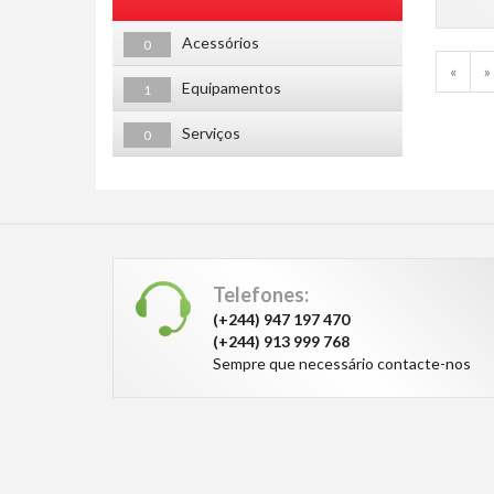
Acessórios
0
«
»
Equipamentos
1
Serviços
0
Telefones:
(+244) 947 197 470
(+244) 913 999 768
Sempre que necessário contacte-nos