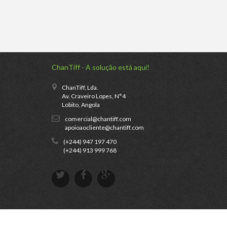
ChanTiff - A solução está aqui!
ChanTiff, Lda.
Av. Craveiro Lopes, N°4
Lobito, Angola
comercial@chantiff.com
apoioaocliente@chantiff.com
(+244) 947 197 470
(+244) 913 999 768