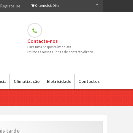
Registe-se
0
Items(s):
0 Kz
Contacte-nos
Para uma resposta imediata
utilize as nossas linhas de contacto direto
ncia
Climatização
Eletricidade
Contactos
is tarde