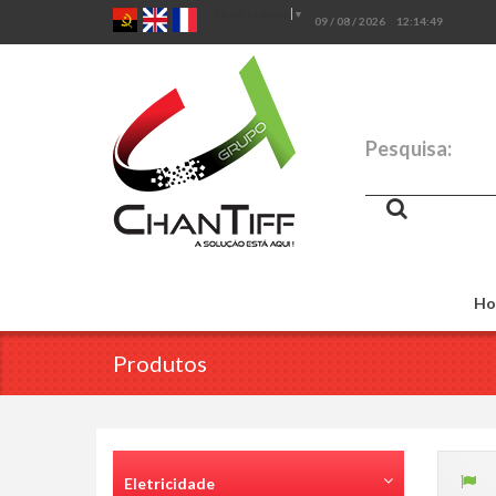
Select Language
▼
09 / 08 / 2026
12:14:50
Pesquisa:
Ho
Produtos
Eletricidade