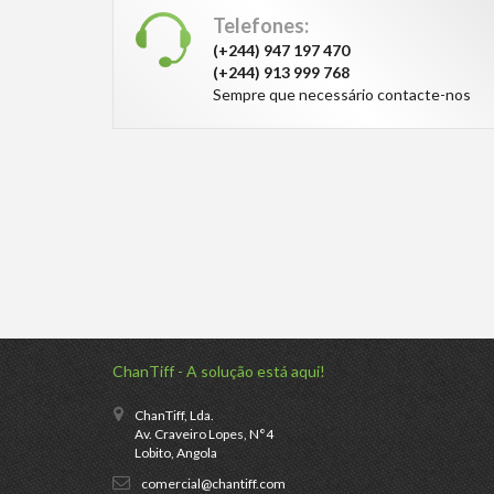
Telefones:
(+244) 947 197 470
(+244) 913 999 768
Sempre que necessário contacte-nos
ChanTiff - A solução está aqui!
ChanTiff, Lda.
Av. Craveiro Lopes, N°4
Lobito, Angola
comercial@chantiff.com