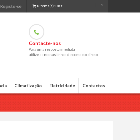
Registe-se
0
Items(s):
0 Kz
Contacte-nos
Para uma resposta imediata
utilize as nossas linhas de contacto direto
ncia
Climatização
Eletricidade
Contactos