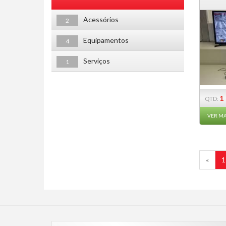
Acessórios
2
Equipamentos
4
Serviços
1
1
QTD:
VER MA
«
1