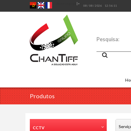
Select Language
▼
08 / 08 / 2026
12:56:12
Pesquisa:
Ho
Produtos
Serviç
CCTV