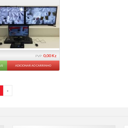
0,00 Kz
PVP:
IS
ADICIONAR AO CARRINHO
»