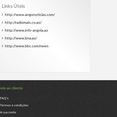
Links Úteis
http://www.angonoticias.com/
http://radiomais.co.ao/
http://www.info-angola.ao
http://www.bna.ao/
http://www.bbc.com/news
oio ao cliente
FAQ's
Termos e condições
A sua conta