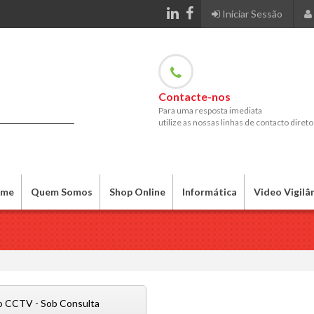
Iniciar Sessão
Contacte-nos
Para uma resposta imediata
utilize as nossas linhas de contacto direto
me
Quem Somos
Shop Online
Informática
Video Vigilâ
o CCTV - Sob Consulta