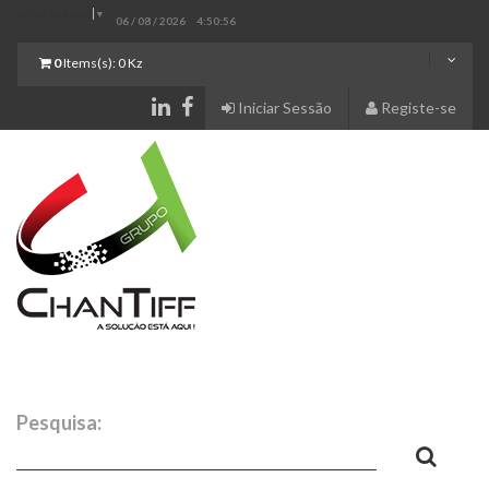
Select Language
▼
06 / 08 / 2026
4:50:57
0
Items(s):
0 Kz
Iniciar Sessão
Registe-se
Pesquisa: