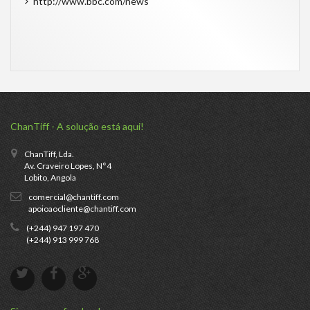
http://www.bbc.com/news
ChanTiff - A solução está aqui!
ChanTiff, Lda.
Av. Craveiro Lopes, N°4
Lobito, Angola
comercial@chantiff.com
apoioaocliente@chantiff.com
(+244) 947 197 470
(+244) 913 999 768