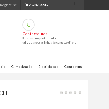
Registe-se
0
Items(s):
0 Kz
Contacte-nos
Para uma resposta imediata
utilize as nossas linhas de contacto direto
ncia
Climatização
Eletricidade
Contactos
9CH