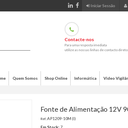
Iniciar Sessão
Contacte-nos
Para uma resposta imediata
utilize as nossas linhas de contacto direto
me
Quem Somos
Shop Online
Informática
Video Vigilâ
Fonte de Alimentação 12V 
AP1209-10M (I)
Ref.:
Em Stock:
7