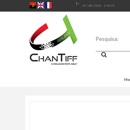
Select Language
▼
07 / 08 / 2026
2:44:35
Pesquisa:
Ho